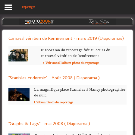
Reportages
Accueil
Carnaval vénitien de Remiremont - mars 2019 (Diaporamas)
Voyages
Diaporama du reportage fait au cours du
Reportages
carnaval vénitien de Remiremont
Diaporamas
--> Voir aussi l'album photo du reportage
Galerie photos
"Stanislas endormie" - Août 2008 ( Diaporama )
Biographie
La magnifique place Stanislas à Nancy photographiée
de nuit.
Accès privé
L'album photo du reportage
"Graphs & Tags" - mai 2008 ( Diaporama )