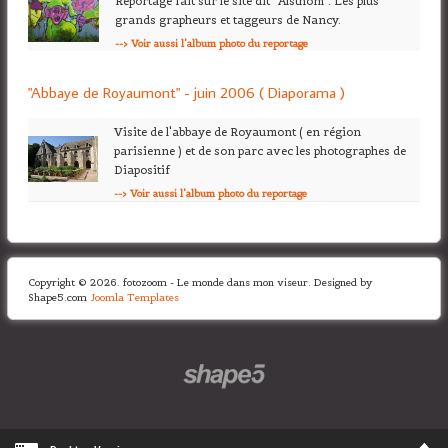
Reportage fait sur le site dit "Alsthom". Les plus
grands grapheurs et taggeurs de Nancy.
--> Voir aussi l'album photo du reportage
"Abbaye de Royaumont" - juin 2006 ( Diaporama )
Visite de l'abbaye de Royaumont ( en région
parisienne ) et de son parc avec les photographes de
Diapositif
--> Voir aussi l'album photo du reportage
Copyright © 2026. fotozoom - Le monde dans mon viseur. Designed by
Shape5.com
Joomla Templates