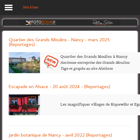
Sites & lieux
Accueil
Quartier des Grands Moulins - Nancy - mars 2025
Voyages
(Reportages)
Reportages
Quartier des Grands Moulins à Nancy
Ancienne entreprise des Grands-Moulins
Diaporamas
Tags et graphs au site Alsthom
Galerie photos
Escapade en Alsace - 20 août 2024 - (Reportages)
Biographie
Accès privé
Les magnifiques villages de Riquewihr et Eg
Jardin botanique de Nancy - avril 2022 (Reportages)