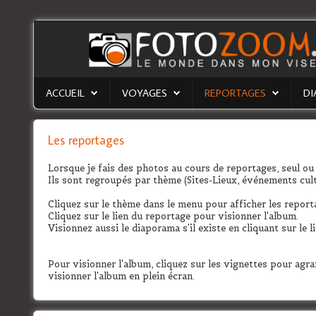
Accueil
ACCUEIL
VOYAGES
REPORTAGES
D
Voyages
Reportages
Les reportages
Diaporamas
Lorsque je fais des photos au cours de reportages, seul ou 
Ils sont regroupés par thème (Sites-Lieux, événements cultur
Galerie photos
Cliquez sur le thème dans le menu pour afficher les report
Biographie
Cliquez sur le lien du reportage pour visionner l'album.
Visionnez aussi le diaporama s'il existe en cliquant sur le li
Accès privé
Pour visionner l'album, cliquez sur les vignettes pour agran
visionner l'album en plein écran.